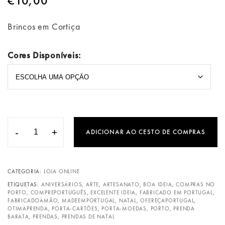
€
10,00
Brincos em Cortiça
Cores Disponíveis:
-
+
ADICIONAR AO CESTO DE COMPRAS
CATEGORIA:
LOJA ONLINE
ETIQUETAS:
ANIVERSÁRIOS
,
ARTE
,
ARTESANATO
,
BOA IDEIA
,
COMPRAS NO
PORTO
,
COMPREPORTUGUÊS
,
EXCELENTE IDEIA
,
FABRICADO EM PORTUGAL
,
FABRICADOÀMÃO
,
MADEEMPORTUGAL
,
NATAL
,
OFEREÇAPORTUGAL
,
OTIMAPRENDA
,
PORTA-CARTÕES
,
PORTA-MOEDAS
,
PORTO
,
PRENDA
BARATA
,
PRENDAS
,
PRENDAS DE NATAL