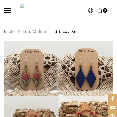
0
Início
Loja Online
Brincos LG